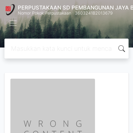
PERPUSTAKAAN SD PEMBANGUNAN JAYA 
Nomor Pokok Perpustakaan : 3603241B2013679