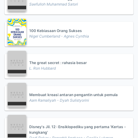
Saefulloh Muhammad Satori
100 Kebiasaan Orang Sukses
Nigel Cumberland - Agnes Cynthia
The great secret : rahasia besar
L. Ron Hubbard
Membuat kreasi antaran pengantin untuk pemula
Aam Ramaliyah - Dyah Sulistyorini
Disney's Jil. 12 : Ensiklopediku yang pertama 'Kertas -
kungkang'
Dadi Pakar - Penerbit Angkasa - Cecilia Lukman