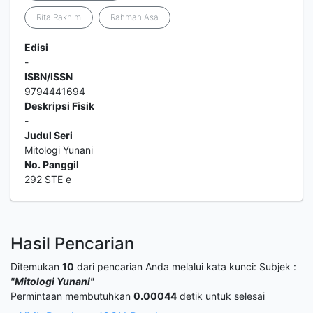
Rita Rakhim
Rahmah Asa
Edisi
-
ISBN/ISSN
9794441694
Deskripsi Fisik
-
Judul Seri
Mitologi Yunani
No. Panggil
292 STE e
Hasil Pencarian
Ditemukan
10
dari pencarian Anda melalui kata kunci:
Subjek :
"Mitologi Yunani"
Permintaan membutuhkan
0.00044
detik untuk selesai