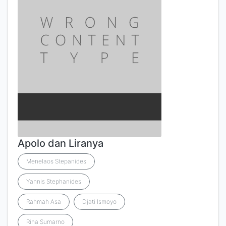
Apolo dan Liranya
Menelaos Stepanides
Yannis Stephanides
Rahmah Asa
Djati Ismoyo
Rina Sumarno