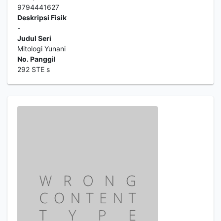
9794441627
Deskripsi Fisik
-
Judul Seri
Mitologi Yunani
No. Panggil
292 STE s