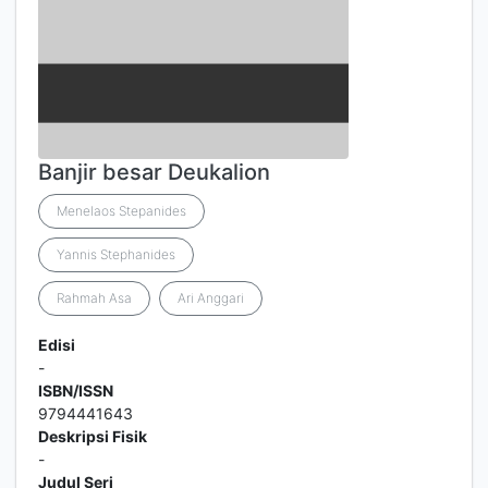
Banjir besar Deukalion
Menelaos Stepanides
Yannis Stephanides
Rahmah Asa
Ari Anggari
Edisi
-
ISBN/ISSN
9794441643
Deskripsi Fisik
-
Judul Seri