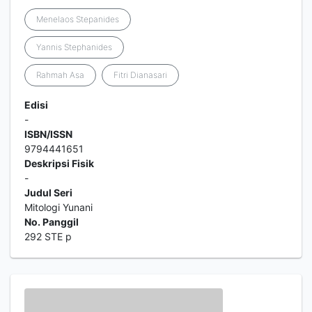
Menelaos Stepanides
Yannis Stephanides
Rahmah Asa
Fitri Dianasari
Edisi
-
ISBN/ISSN
9794441651
Deskripsi Fisik
-
Judul Seri
Mitologi Yunani
No. Panggil
292 STE p