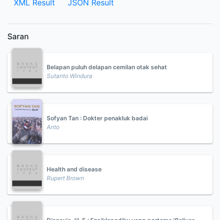
XML Result
JSON Result
Saran
Belapan puluh delapan cemilan otak sehat
Sutanto Windura
Sofyan Tan : Dokter penakluk badai
Anto
Health and disease
Rupert Brown