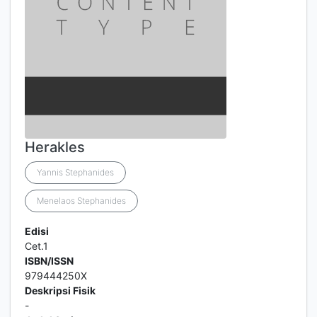
Herakles
Yannis Stephanides
Menelaos Stephanides
Edisi
Cet.1
ISBN/ISSN
979444250X
Deskripsi Fisik
-