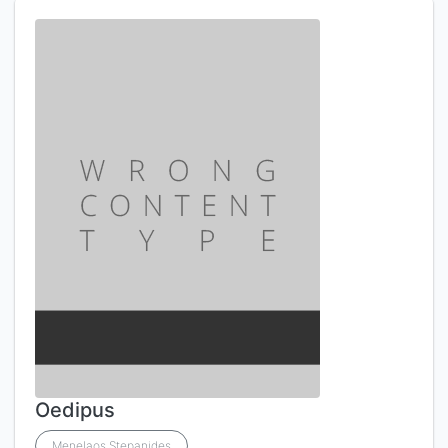
Oedipus
Menelaos Stepanides