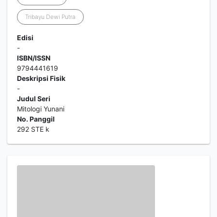
Tribayu Dewi Putra
Edisi
-
ISBN/ISSN
9794441619
Deskripsi Fisik
-
Judul Seri
Mitologi Yunani
No. Panggil
292 STE k