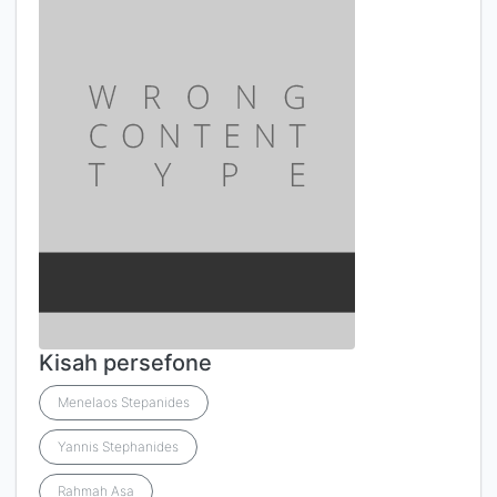
Kisah persefone
Menelaos Stepanides
Yannis Stephanides
Rahmah Asa