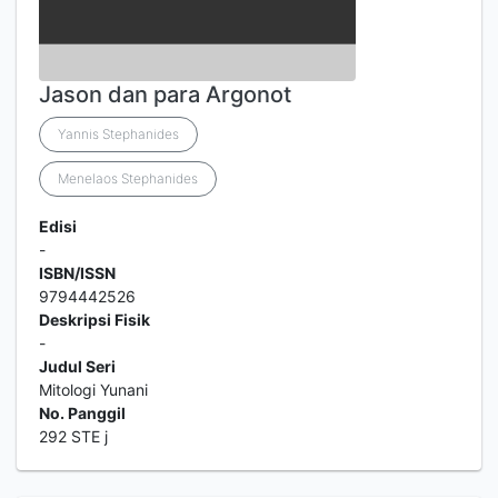
Jason dan para Argonot
Yannis Stephanides
Menelaos Stephanides
Edisi
-
ISBN/ISSN
9794442526
Deskripsi Fisik
-
Judul Seri
Mitologi Yunani
No. Panggil
292 STE j