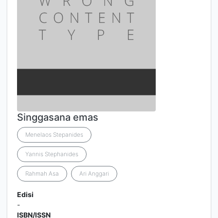
Singgasana emas
Menelaos Stepanides
Yannis Stephanides
Rahmah Asa
Ari Anggari
Edisi
-
ISBN/ISSN