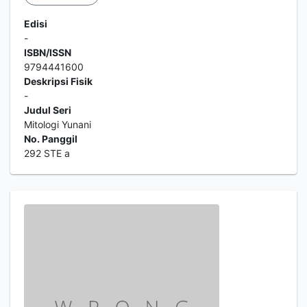
Edisi
-
ISBN/ISSN
9794441600
Deskripsi Fisik
-
Judul Seri
Mitologi Yunani
No. Panggil
292 STE a