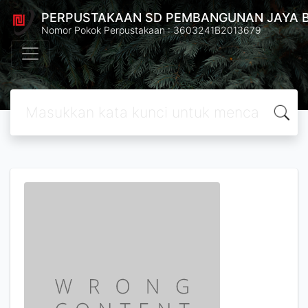
PERPUSTAKAAN SD PEMBANGUNAN JAYA 
Nomor Pokok Perpustakaan : 3603241B2013679