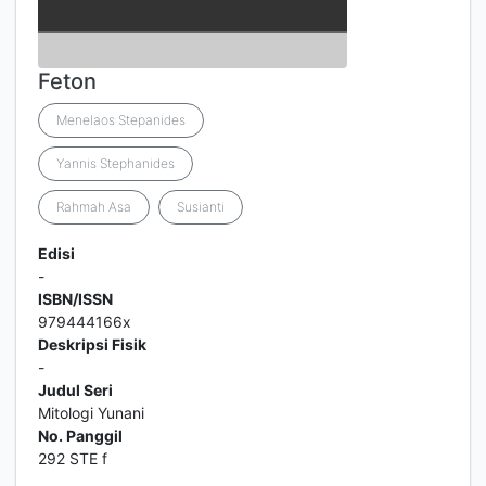
Feton
Menelaos Stepanides
Yannis Stephanides
Rahmah Asa
Susianti
Edisi
-
ISBN/ISSN
979444166x
Deskripsi Fisik
-
Judul Seri
Mitologi Yunani
No. Panggil
292 STE f