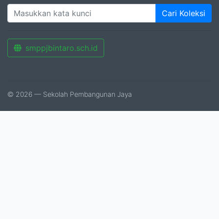
Cari Koleksi
smppjbintaro.sch.id
© 2026 — Sekolah Pembangunan Jaya