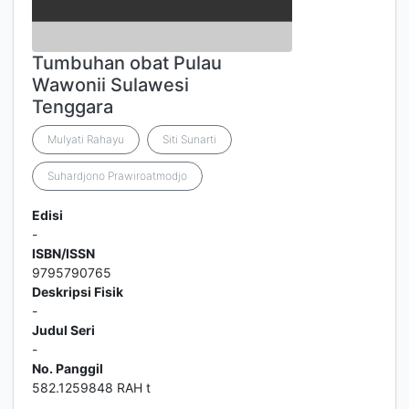
Tumbuhan obat Pulau
Wawonii Sulawesi
Tenggara
Mulyati Rahayu
Siti Sunarti
Suhardjono Prawiroatmodjo
Edisi
-
ISBN/ISSN
9795790765
Deskripsi Fisik
-
Judul Seri
-
No. Panggil
582.1259848 RAH t