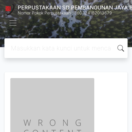
PERPUSTAKAAN SD PEMBANGUNAN JAYA 
Nomor Pokok Perpustakaan : 3603241B2013679