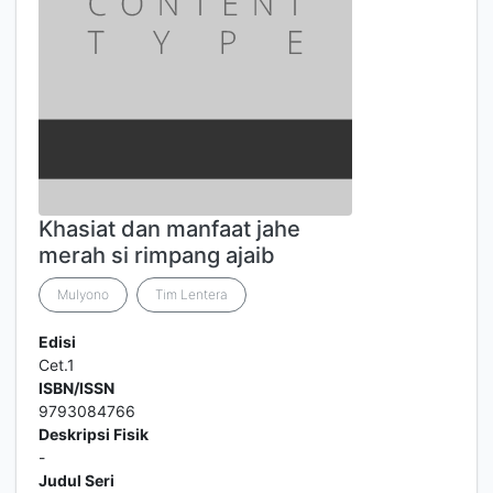
Khasiat dan manfaat jahe
merah si rimpang ajaib
Mulyono
Tim Lentera
Edisi
Cet.1
ISBN/ISSN
9793084766
Deskripsi Fisik
-
Judul Seri