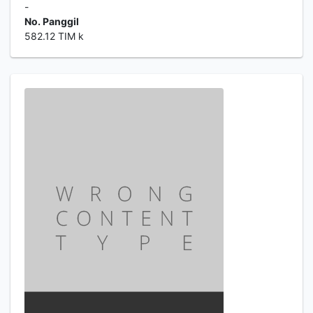
-
No. Panggil
582.12 TIM k