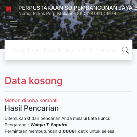
PERPUSTAKAAN SD PEMBANGUNAN JAYA 
Nomor Pokok Perpustakaan : 3603241B2013679
Data kosong
Mohon dicoba kembali
Hasil Pencarian
Ditemukan
0
dari pencarian Anda melalui kata kunci:
Pengarang :
Wahyu T. Saputro
Permintaan membutuhkan
0.00081
detik untuk selesai