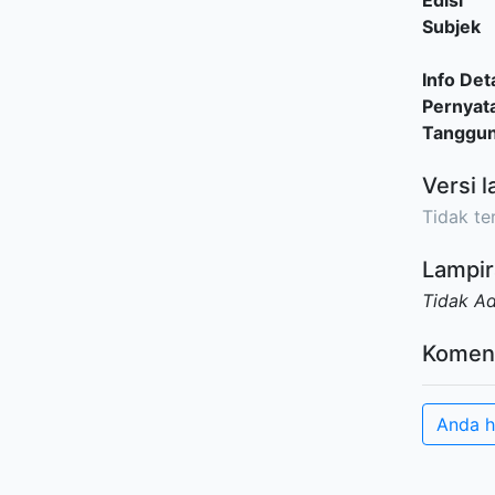
Edisi
Subjek
Info Deta
Pernyat
Tanggu
Versi l
Tidak ter
Lampir
Tidak A
Komen
Anda h