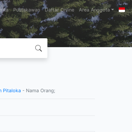
rita
Pustakawan
Daftar Online
Area Anggota
 Pitaloka
- Nama Orang;