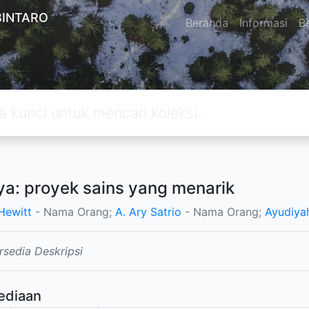
BINTARO
Beranda
Informasi
Be
a: proyek sains yang menarik
 Hewitt
- Nama Orang;
A. Ary Satrio
- Nama Orang;
Ayudiyah
rsedia Deskripsi
ediaan