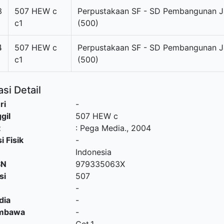
3
507 HEW c
Perpustakaan SF - SD Pembangunan 
c1
(500)
4
507 HEW c
Perpustakaan SF - SD Pembangunan 
c1
(500)
si Detail
ri
-
gil
507 HEW c
t
:
Pega Media
.,
2004
i Fisik
-
Indonesia
SN
979335063X
si
507
-
dia
-
embawa
-