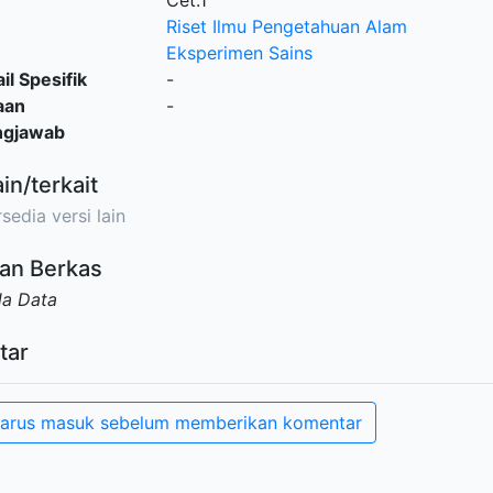
Cet.1
Riset Ilmu Pengetahuan Alam
Eksperimen Sains
il Spesifik
-
aan
-
ngjawab
ain/terkait
sedia versi lain
an Berkas
da Data
tar
arus masuk sebelum memberikan komentar