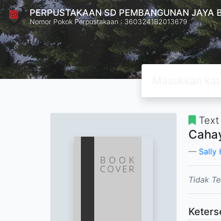
PERPUSTAKAAN SD PEMBANGUNAN JAYA 
Nomor Pokok Perpustakaan : 3603241B2013679
Text
Cahay
Sally
Tidak Te
Keters