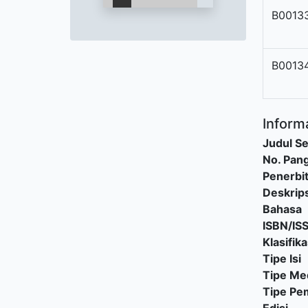
B0013
B0013
Informa
Judul Se
No. Pang
Penerbi
Deskrips
Bahasa
ISBN/IS
Klasifika
Tipe Isi
Tipe Me
Tipe P