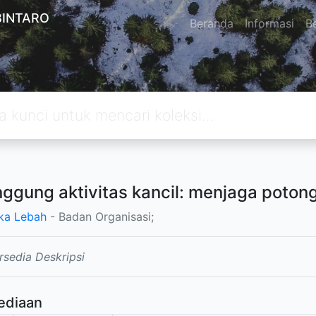
BINTARO
Beranda
Informasi
Be
nggung aktivitas kancil: menjaga poton
ka Lebah
- Badan Organisasi;
rsedia Deskripsi
ediaan