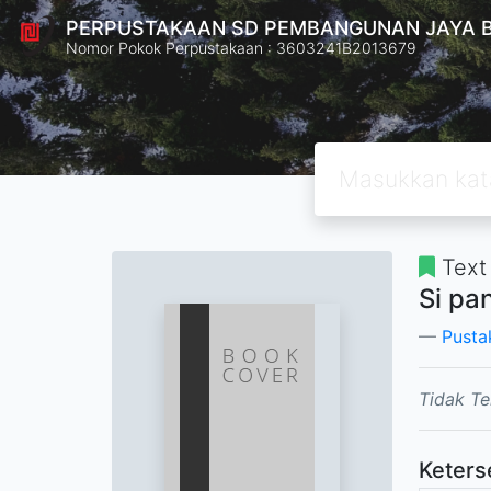
PERPUSTAKAAN SD PEMBANGUNAN JAYA 
Nomor Pokok Perpustakaan : 3603241B2013679
Text
Si pa
Pusta
Tidak Te
Keters