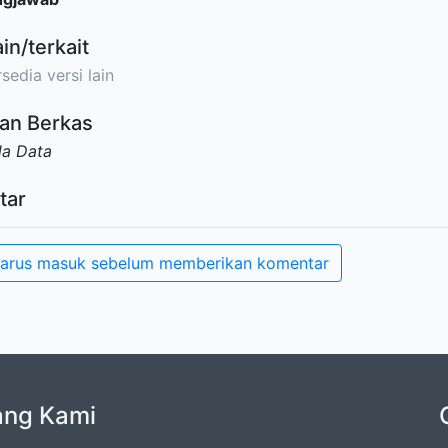
ain/terkait
sedia versi lain
an Berkas
da Data
tar
arus masuk sebelum memberikan komentar
ang Kami