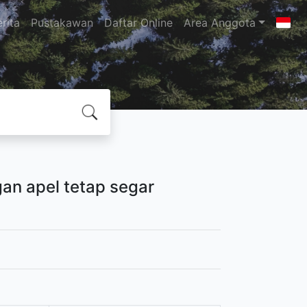
rita
Pustakawan
Daftar Online
Area Anggota
gan apel tetap segar