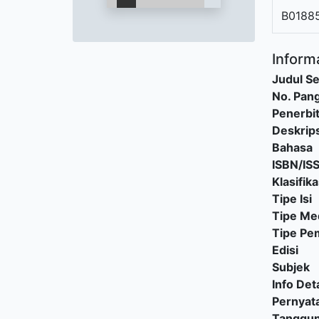
B0188
Informa
Judul Se
No. Pang
Penerbi
Deskrips
Bahasa
ISBN/IS
Klasifika
Tipe Isi
Tipe Me
Tipe P
Edisi
Subjek
Info Deta
Pernyat
Tanggu