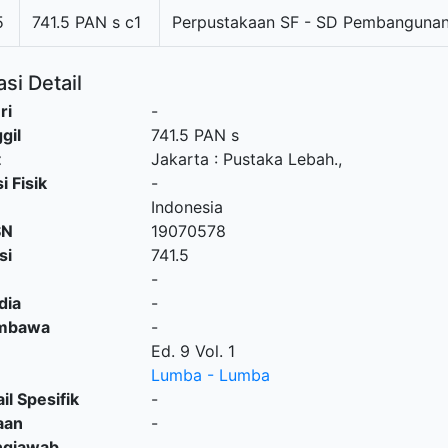
5
741.5 PAN s c1
Perpustakaan SF - SD Pembangunan
si Detail
ri
-
gil
741.5 PAN s
t
Jakarta
:
Pustaka Lebah
.,
i Fisik
-
Indonesia
SN
19070578
si
741.5
-
dia
-
embawa
-
Ed. 9 Vol. 1
Lumba - Lumba
il Spesifik
-
aan
-
ngjawab