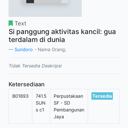
Text
Si panggung aktivitas kancil: gua
terdalam di dunia
Sundoro
- Nama Orang;
Tidak Tersedia Deskripsi
Ketersediaan
B01893
741.5
Perpustakaan
Tersedia
SUN
SF - SD
s c1
Pembangunan
Jaya