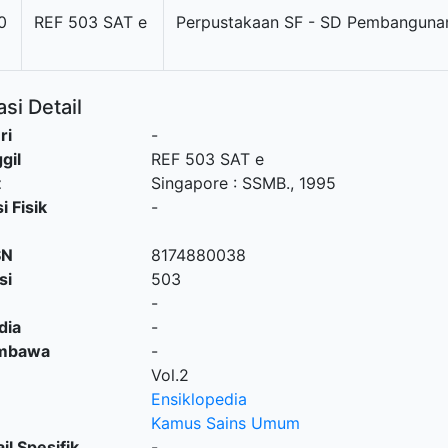
0
REF 503 SAT e
Perpustakaan SF - SD Pembanguna
si Detail
ri
-
gil
REF 503 SAT e
t
Singapore
:
SSMB
.,
1995
i Fisik
-
SN
8174880038
si
503
-
dia
-
embawa
-
Vol.2
Ensiklopedia
Kamus Sains Umum
il Spesifik
-