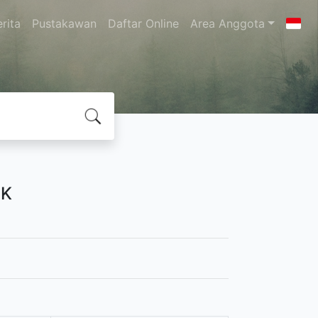
rita
Pustakawan
Daftar Online
Area Anggota
-K