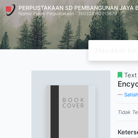
PERPUSTAKAAN SD PEMBANGUNAN JAYA 
Nomor Pokok Perpustakaan : 3603241B2013679
Text
Encyc
Satis
Tidak Te
Keters