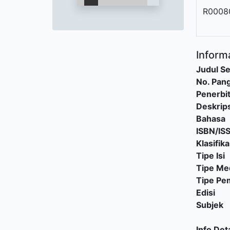
R0008
Informa
Judul Se
No. Pang
Penerbi
Deskrips
Bahasa
ISBN/IS
Klasifika
Tipe Isi
Tipe Me
Tipe P
Edisi
Subjek
Info Deta