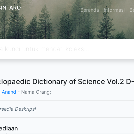
BINTARO
Beranda
Informasi
Be
lopaedic Dictionary of Science Vol.2 D
h Anand
- Nama Orang;
rsedia Deskripsi
ediaan