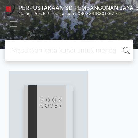
PERPUSTAKAAN SD PEMBANGUNAN JAYA 
Nomor Pokok Perpustakaan : 3603241B2013679