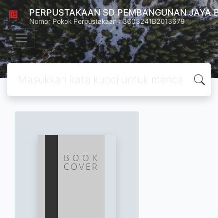
PERPUSTAKAAN SD PEMBANGUNAN JAYA 
Nomor Pokok Perpustakaan : 3603241B2013679