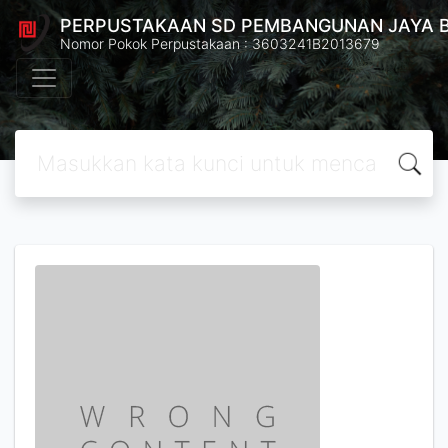
PERPUSTAKAAN SD PEMBANGUNAN JAYA 
Nomor Pokok Perpustakaan : 3603241B2013679