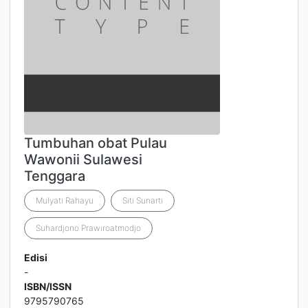
Tumbuhan obat Pulau
Wawonii Sulawesi
Tenggara
Mulyati Rahayu
Siti Sunarti
Suhardjono Prawiroatmodjo
Edisi
-
ISBN/ISSN
9795790765